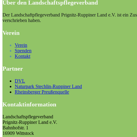
Über den Landschaftspflegeverband
Der Landschaftpflegeverband Prignitz-Ruppiner Land e.V. ist ein Zus
verschrieben haben.
Verein
Verein
Spenden
Kontakt
Partner
DVL
Naturpark Stechlin-Ruppiner Land
Rheinsberger Preußenquelle
Kontaktinformation
Landschaftspflegeverband
Prignitz-Ruppiner Land e.V.
Bahnhofstr. 1
16909 Wittstock