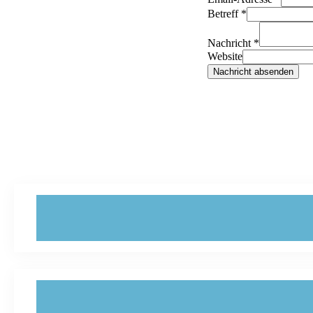
Betreff
*
Nachricht
*
Website
Nachricht absenden