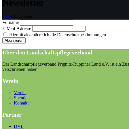
Newsletter
Start
Newsletter
Vorname
E-Mail-Adresse
Hiermit akzeptiere ich die Datenschutzbestimmungen
Über den Landschaftspflegeverband
Der Landschaftpflegeverband Prignitz-Ruppiner Land e.V. ist ein Zus
verschrieben haben.
Verein
Verein
Spenden
Kontakt
Partner
DVL