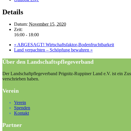
Details
Datum:
November 15, 2020
Zeit:
16:00 - 18:00
«
ABGESAGT! Wirtschaftsfaktor-Bodenfruchtbarkeit
Land verpachten – Schöpfung bewahren
»
Über den Landschaftspflegeverband
Der Landschaftpflegeverband Prignitz-Ruppiner Land e.V. ist ein Zus
verschrieben haben.
Verein
Verein
Spenden
Kontakt
Partner