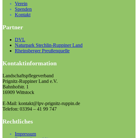
Verein
Spenden
Kontakt
Partner
DVL
Naturpark Stechlin-Ruppiner Land
Rheinsberger Preußenquelle
Kontaktinformation
Landschaftspflegeverband
Prignitz-Ruppiner Land e.V.
Bahnhofstr. 1
16909 Wittstock
E-Mail: kontakt@lpv-prignitz-ruppin.de
Telefon: 03394 – 41 99 747
Rechtliches
Impressum