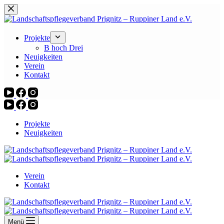
Zum
Inhalt
springen
Projekte
B hoch Drei
Neuigkeiten
Verein
Kontakt
Projekte
Neuigkeiten
Verein
Kontakt
Menü