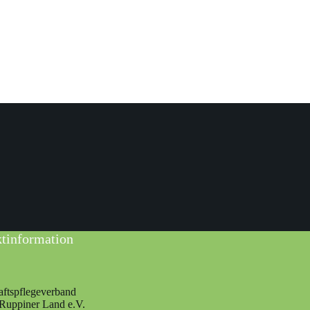
tinformation
ftspflegeverband
-Ruppiner Land e.V.