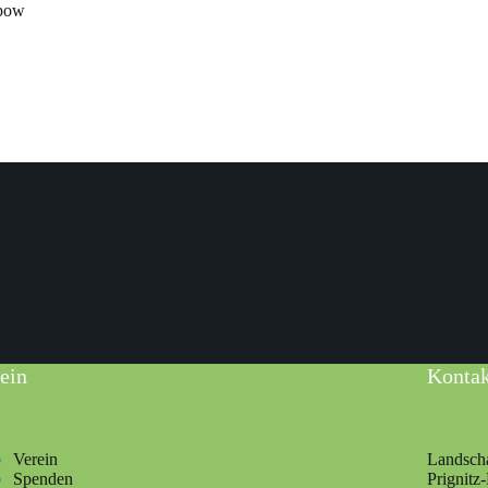
mpow
ein
Kontak
Verein
Landscha
Spenden
Prignitz