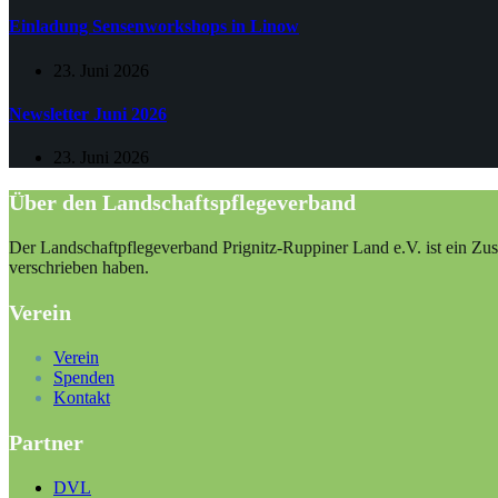
Einladung Sensenworkshops in Linow
23. Juni 2026
Newsletter Juni 2026
23. Juni 2026
Über den Landschaftspflegeverband
Der Landschaftpflegeverband Prignitz-Ruppiner Land e.V. ist ein Zus
verschrieben haben.
Verein
Verein
Spenden
Kontakt
Partner
DVL