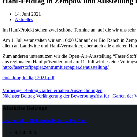
Hanf-Feldtag in Zempow und Ausstellung 
14. Juni 2021
Aktuelles
Im Hanf-Projekt stehen zwei schöne Termine an, auf die wir uns sehr 
Am 1. Juli veranstalten wir am 10:00 Uhr auf der Bio-Ranch in Zemp
allem an Landwirte und Hanf-Vermarkter, aber auch alle anderen Hanf
Zum anderen unterstützen wir die Open-Air-Ausstellung “Faser-Stoff-
aus regionalem Hanf präsentiert und am 11. Juli wird es eine Vortrags
http://faserstoffpapier.zentrumfuerpapier.de/ausstellung/
einladung feldtag 2021.pdf
Vorheriger
Beitrag
Gärten erhalten Auszeichnungen
Nächster
Beitrag
Verlängerung der Bewerbungsfrist für „Garten der Vi
Ähnliche Beiträge
VA-Bericht | Naturschutzcheck der NSB
9. Juli 2026