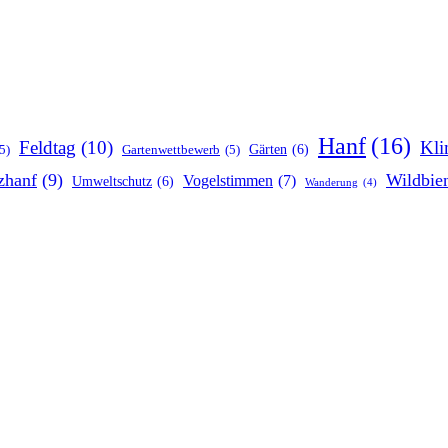
Hanf
(16)
Feldtag
(10)
Kli
Gärten
(6)
5)
Gartenwettbewerb
(5)
zhanf
(9)
Wildbie
Vogelstimmen
(7)
Umweltschutz
(6)
Wanderung
(4)