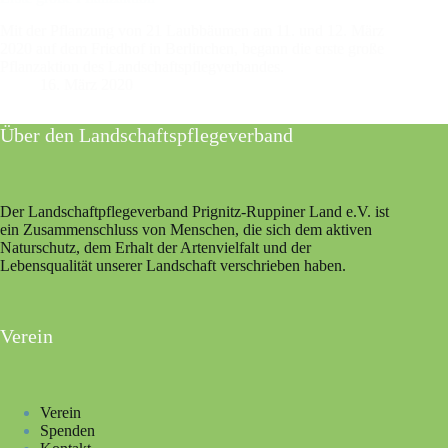
Mit der Pflanzung von 21 Laubbäumen am 11. und 12. März
2020 auf dem Friedhof in Berlinchen, begann die erste große
Pflanzaktion des Landschaftspflegverbandes.
16. März 2020
Über den Landschaftspflegeverband
Der Landschaftpflegeverband Prignitz-Ruppiner Land e.V. ist
ein Zusammenschluss von Menschen, die sich dem aktiven
Naturschutz, dem Erhalt der Artenvielfalt und der
Lebensqualität unserer Landschaft verschrieben haben.
Verein
Verein
Spenden