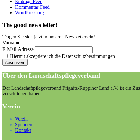
Eintrags-Feed
Kommentar-Feed
WordPress.org
The good news letter!
Tragen Sie sich jetzt in unseren Newsletter ein!
Vorname
E-Mail-Adresse
Hiermit akzeptiere ich die Datenschutzbestimmungen
Über den Landschaftspflegeverband
Der Landschaftpflegeverband Prignitz-Ruppiner Land e.V. ist ein Zus
verschrieben haben.
Verein
Verein
Spenden
Kontakt