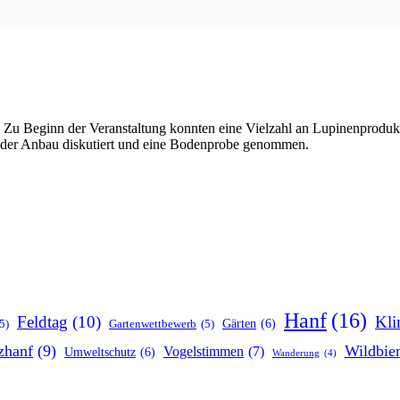
 Zu Beginn der Veranstaltung konnten eine Vielzahl an Lupinenproduk
, der Anbau diskutiert und eine Bodenprobe genommen.
Hanf
(16)
Feldtag
(10)
Kli
Gärten
(6)
5)
Gartenwettbewerb
(5)
zhanf
(9)
Wildbie
Vogelstimmen
(7)
Umweltschutz
(6)
Wanderung
(4)