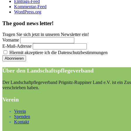
Eintrags-Feed
Kommentar-Feed
WordPress.org
The good news letter!
Tragen Sie sich jetzt in unseren Newsletter ein!
Vorname
E-Mail-Adresse
Hiermit akzeptiere ich die Datenschutzbestimmungen
Über den Landschaftspflegeverband
Der Landschaftpflegeverband Prignitz-Ruppiner Land e.V. ist ein Zus
verschrieben haben.
Verein
Verein
Spenden
Kontakt