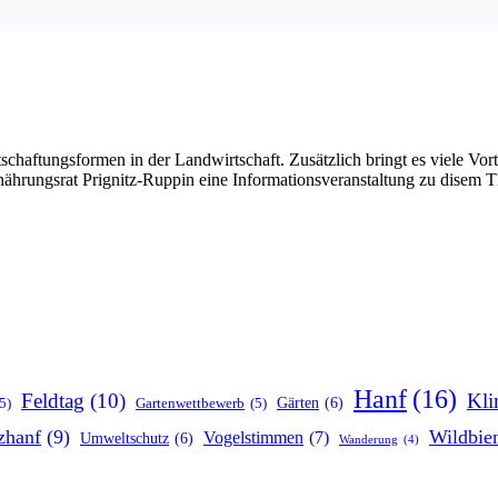
tschaftungsformen in der Landwirtschaft. Zusätzlich bringt es viele Vor
nährungsrat Prignitz-Ruppin eine Informationsveranstaltung zu disem 
Hanf
(16)
Feldtag
(10)
Kli
Gärten
(6)
5)
Gartenwettbewerb
(5)
zhanf
(9)
Wildbie
Vogelstimmen
(7)
Umweltschutz
(6)
Wanderung
(4)