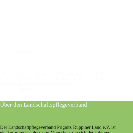
Aktuelles
Praxiserhebungen zum Lupinenanbau
Im Rahmen des Teilprojekts „Wissenstransfer Eiweißpflanzen“
werden seit Mai 2021 die Felduntersuchungen durch die
Hochschule Neubrandenburg unterstützt.
27. Mai 2021
Über den Landschaftspflegeverband
Der Landschaftpflegeverband Prignitz-Ruppiner Land e.V. ist
ein Zusammenschluss von Menschen, die sich dem aktiven