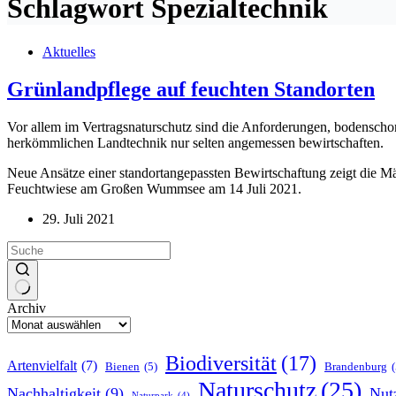
Schlagwort
Spezialtechnik
Aktuelles
Grünlandpflege auf feuchten Standorten
Vor allem im Vertragsnaturschutz sind die Anforderungen, bodenschon
herkömmlichen Landtechnik nur selten angemessen bewirtschaften.
Neue Ansätze einer standortangepassten Bewirtschaftung zeigt die Mä
Feuchtwiese am Großen Wummsee am 14 Juli 2021.
29. Juli 2021
Archiv
Biodiversität
(17)
Artenvielfalt
(7)
Bienen
(5)
Brandenburg
(
Naturschutz
(25)
Nachhaltigkeit
(9)
Nut
Naturpark
(4)