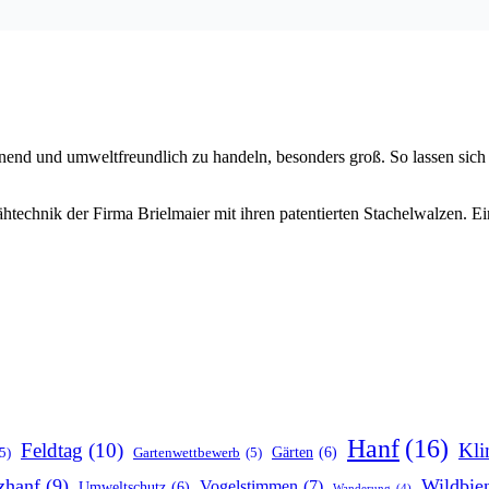
end und umweltfreundlich zu handeln, besonders groß. So lassen sich 
htechnik der Firma Brielmaier mit ihren patentierten Stachelwalzen. E
Hanf
(16)
Feldtag
(10)
Kli
Gärten
(6)
5)
Gartenwettbewerb
(5)
zhanf
(9)
Wildbie
Vogelstimmen
(7)
Umweltschutz
(6)
Wanderung
(4)