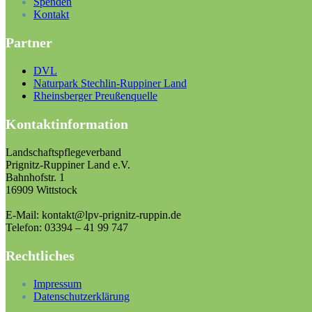
Spenden
Kontakt
Partner
DVL
Naturpark Stechlin-Ruppiner Land
Rheinsberger Preußenquelle
Kontaktinformation
Landschaftspflegeverband
Prignitz-Ruppiner Land e.V.
Bahnhofstr. 1
16909 Wittstock
E-Mail: kontakt@lpv-prignitz-ruppin.de
Telefon: 03394 – 41 99 747
Rechtliches
Impressum
Datenschutzerklärung